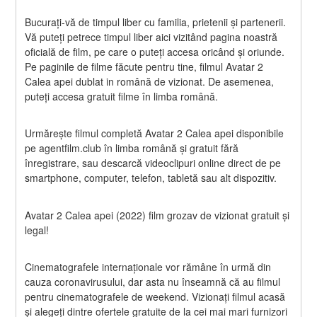
Bucurați-vă de timpul liber cu familia, prietenii și partenerii. 
Vă puteți petrece timpul liber aici vizitând pagina noastră 
oficială de film, pe care o puteți accesa oricând și oriunde. 
Pe paginile de filme făcute pentru tine, filmul Avatar 2 
Calea apei dublat in română de vizionat. De asemenea, 
puteți accesa gratuit filme în limba română.
Urmărește filmul completă Avatar 2 Calea apei disponibile 
pe agentfilm.club în limba română și gratuit fără 
înregistrare, sau descarcă videoclipuri online direct de pe 
smartphone, computer, telefon, tabletă sau alt dispozitiv.
Avatar 2 Calea apei (2022) film grozav de vizionat gratuit și 
legal!
Cinematografele internaționale vor rămâne în urmă din 
cauza coronavirusului, dar asta nu înseamnă că au filmul 
pentru cinematografele de weekend. Vizionați filmul acasă 
și alegeți dintre ofertele gratuite de la cei mai mari furnizori 